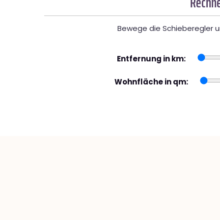
Rechne
Bewege die Schieberegler un
Entfernung in km:
Wohnfläche in qm: