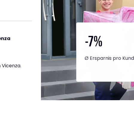
-7
%
enza
Ø Ersparnis pro Kun
 Vicenza.