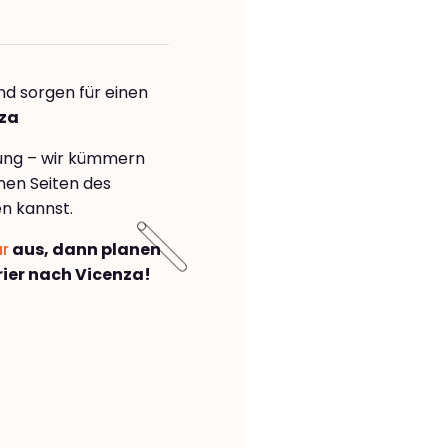
nd sorgen für einen
nza
rung – wir kümmern
önen Seiten des
n kannst.
ar
aus, dann planen
ier nach Vicenza!