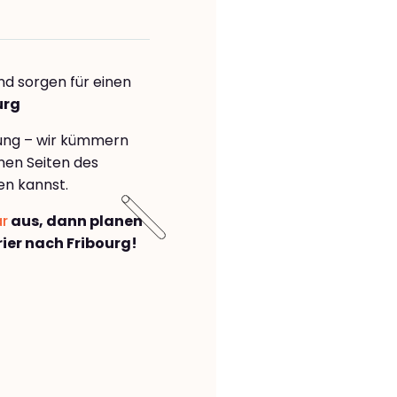
nd sorgen für einen
urg
rung – wir kümmern
önen Seiten des
en kannst.
ar
aus, dann planen
er nach Fribourg!