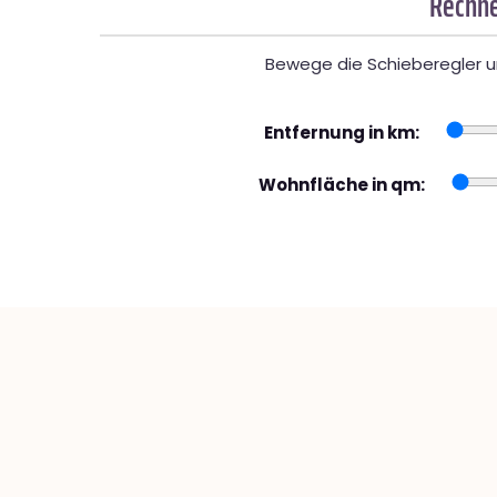
Rechne
Bewege die Schieberegler un
Entfernung in km:
Wohnfläche in qm: