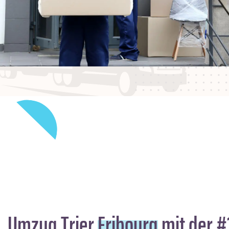
Umzug Trier
Fribourg
mit der #