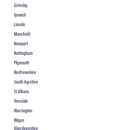
Grimsby
Ipswich
Lincoln
Mansfield
Newport
Nottingham
Plymouth
Renfrewshire
South Ayrshire
St Albans
Teesside
Warrington
Wigan
Aberdeenshire