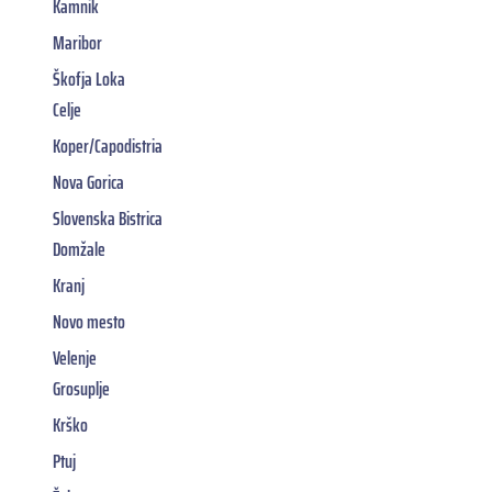
Kamnik
Maribor
Škofja Loka
Celje
Koper/Capodistria
Nova Gorica
Slovenska Bistrica
Domžale
Kranj
Novo mesto
Velenje
Grosuplje
Krško
Ptuj