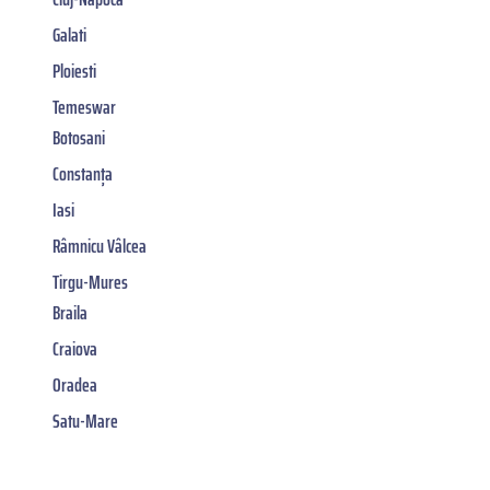
Galati
Ploiesti
Temeswar
Botosani
Constanța
Iasi
Râmnicu Vâlcea
Tirgu-Mures
Braila
Craiova
Oradea
Satu-Mare