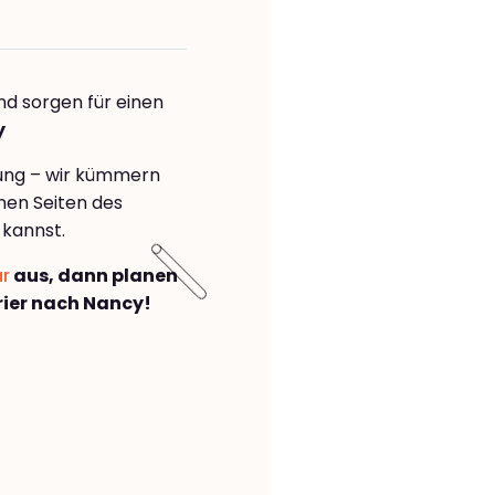
nd sorgen für einen
y
rung – wir kümmern
önen Seiten des
 kannst.
ar
aus, dann planen
ier nach Nancy!