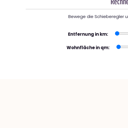
Rechne
Bewege die Schieberegler un
Entfernung in km:
Wohnfläche in qm: