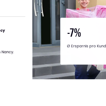
-7
%
ncy
Ø Ersparnis pro Kun
 Nancy.