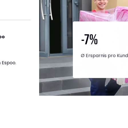
-7
%
oo
Ø Ersparnis pro Kun
 Espoo.