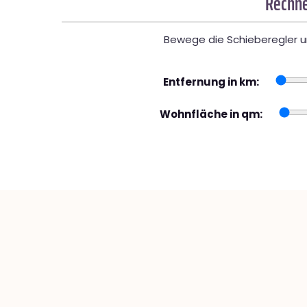
Rechne
Bewege die Schieberegler un
Entfernung in km:
Wohnfläche in qm: