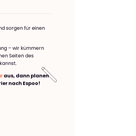
nd sorgen für einen
o
rung – wir kümmern
önen Seiten des
kannst.
ar
aus, dann planen
ier nach Espoo!